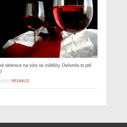
ké sklenice na víno se zvětšily. Ovlivnilo to pití
ů?
018
BY
REDAKCE