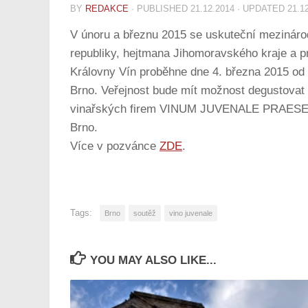
BY
REDAKCE
· PUBLISHED
21.12.2014
· UPDATED
21.1
V únoru a březnu 2015 se uskuteční mezinárod
republiky, hejtmana Jihomoravského kraje a 
Královny Vín proběhne dne 4. března 2015 o
Brno. Veřejnost bude mít možnost degustovat
vinařských firem VINUM JUVENALE PRAESENT
Brno.
Více v pozvánce
ZDE
.
Tags:
Brno
soutěž
vino juvenale
YOU MAY ALSO LIKE...