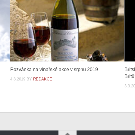
Pozvánka na vinařské akce v srpnu 2019
Brits
Brit
4.8.2019
BY
REDAKCE
3.3.2