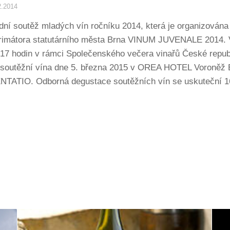
2.2014
ní soutěž mladých vín ročníku 2014, která je organizována
primátora statutárního města Brna VINUM JUVENALE 2014. 
d 17 hodin v rámci Společenského večera vinařů České rep
 soutěžní vína dne 5. března 2015 v OREA HOTEL Voroněž Br
ATIO. Odborná degustace soutěžních vín se uskuteční 1