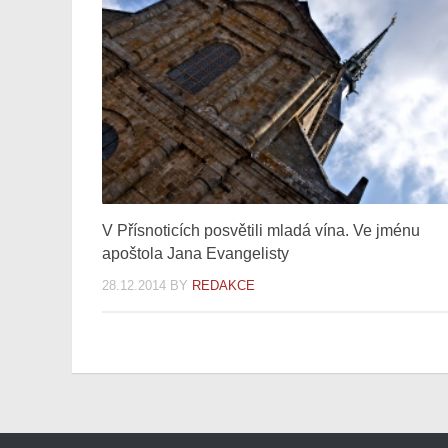
V Přísnoticích posvětili mladá vína. Ve jménu
apoštola Jana Evangelisty
28.12.2014
BY
REDAKCE