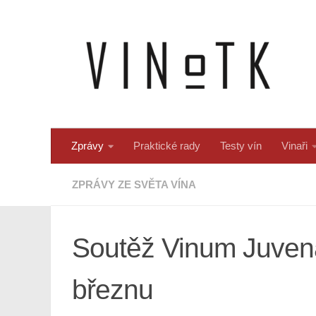
Skip to content
Zprávy
Praktické rady
Testy vín
Vinaři
ZPRÁVY ZE SVĚTA VÍNA
Soutěž Vinum Juvenal
březnu