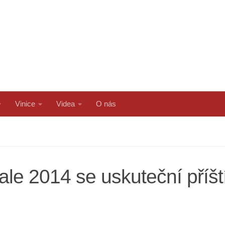
Vinice
Videa
O nás
e 2014 se uskuteční příští