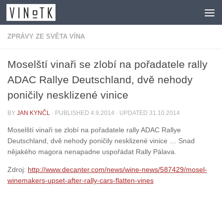
Skip to content
ZPRÁVY ZE SVĚTA VÍNA
Moselští vinaři se zlobí na pořadatele rally
ADAC Rallye Deutschland, dvě nehody
poničily nesklizené vinice
BY
JAN KYNČL
· PUBLISHED
4.9.2014
· UPDATED
31.10.2014
Moselští vinaři se zlobí na pořadatele rally ADAC Rallye
Deutschland, dvě nehody poničily nesklizené vinice … Snad
nějakého magora nenapadne uspořádat Rally Pálava.
Zdroj:
http://www.decanter.com/news/wine-news/587429/mosel-
winemakers-upset-after-rally-cars-flatten-vines