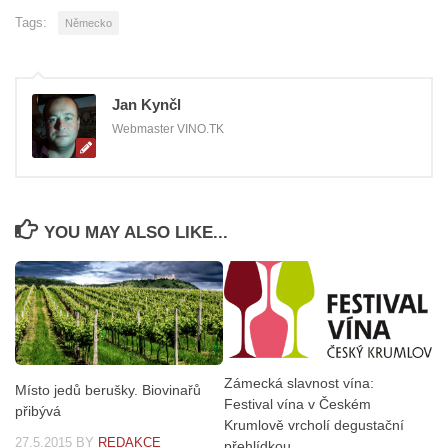
Tags:
Německo
Jan Kynčl
Webmaster VINO.TK
YOU MAY ALSO LIKE...
Zámecká slavnost vína:
Místo jedů berušky. Biovinařů
Festival vína v Českém
přibývá
Krumlově vrcholí degustační
27.5.2015
BY
REDAKCE
přehlídkou