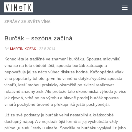
Skip to content
ZPRÁVY ZE SVĚTA VÍNA
Burčák – sezóna začíná
BY
MARTIN KOZÁK
·
22.8.2014
Konec léta je tradičně ve znamení burčáku. Spousta milovníků
vína se na toto období těší, spousta burčák zatracuje a
nepovažuje jej za něco vůbec diskuze hodné. Každopádně však
vlnu popularity tohoto „prvního vinného dotyku“využívá spousta
vinařů, kteří mohou prakticky okamžitě po sklizni realizovat
relativně snadný zisk. Ale protože tato ekonomická výhoda je více
jak zjevná, vrhá se na výrobu a hlavně prodej burčák spousta
vinařů pochybné úrovně a překupníků ještě pochybnější.
Už ze své podstaty je burčák velmi nestabilní a krátkodobě
dostupný nápoj. A v nejideálnější formě si jej vychutnáte vždy
přímo „u sudu“ tedy u vinaře. Specifikum burčáku vyplývá i z jeho