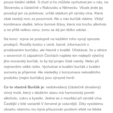
pouze lokální oblibě. S chutí si ho můžete vychutnat jen u nás, na
Slovensku a částečně v Rakousku a Německu. Všude jinde jej
považují jen za polotovar, určité stádium při výroby vína. Které
však nestojí moc za pozornost. Ale u nás burčák vládne. Vždyť
kombinace sladké, lehce šumivé šťávy, která má trochu alkoholu
a ne příliš velkou cenu, tomu se dá jen těžko odolat…
Na konci srpna se postupně na každém rohu vyrojí spousta
prodejců. Rozdíly budou v ceně, barvě, informacích o
prodávaném burčáku, ale hlavně v kvalitě. Očekávat, že u silnice
v severních či západních Čechách najdete ten nejlepší výtečný
jiho-moravský burčák, to by byl projev čisté naivity. Nebo při
nejmenším velké riziko. Vychutnat si kvalitní burčák z kvalitní
suroviny je příjemné. Ale následky z konzumace nekvalitního
produktu (nejen burčáku) jsou výrazně horší.
Co to vlastně Burčák je
: nedokvašený (částečně zkvašený)
vinný mošt, který v ideálním stavu má harmonický poměr
alkoholu, cukru a kyselin. Jedná se o mezifázi při výrobě vína.
Častější v bílé variantě.V červené je vzácnější. Díky vysokému
obsahu vitamínu mu bývá přisuzován pozitivní efekt na lidské