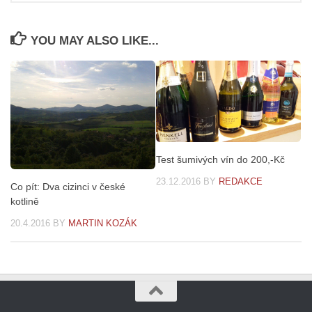
YOU MAY ALSO LIKE...
Test šumivých vín do 200,-Kč
23.12.2016
BY
REDAKCE
Co pít: Dva cizinci v české
kotlině
20.4.2016
BY
MARTIN KOZÁK