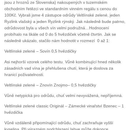
jsou z hroznů ze Slovenska) nakoupených v tuzemském
obchodním řetězci ve standardním vinném regálu s cenou do
100Kč. Vybrali jsme 4 zástupce odrůdy Veltlínské zelené, jeden
Ryzlink vlašský a jeden Ryzlink rýnský. Jak následně bude patrno,
odrůdovost byla u všech vín velmi podružná…Hodnocení
probíhalo na škále od 0 do 5 hvězdiček včetně čtvrtin. Jak se
následně ukázalo, stačilo nám hodnotit v rozmezí 0 až 1:
Veltlínské zelené – Sovín 0,5 hvězdičky
Asi nejhorší vzorek celého testu. Vůně kombinující hned několik
zásadních vad vína je přehlušena chutí, která je doslova za
hranicí poživatelnosti.
Veltlínské zelené – Znovín Znojmo– 0,5 hvězdičky
Vůně netypická pro odrůdu, chuť velmi nevyvážená, nepříjemná.
Veltlínské zelené classic Originál – Zámecké vinařství Bzenec – 1
hvězdička
Vůně vzdáleně připomínající odrůdu, chuť zachraňuje vyšší
kyselina. Při výrazném podchlazení lahve může dokonce