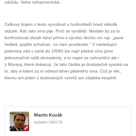
odrůdu. Velmi neharmonické.
Celkový dojem z testu vyvolával u hodnotitelů hned několik
otázek. Kdo tato vína pije. Proč se vyrábějí. Nestálo by za to
konfrontovat obsah lahví přímo s výrobci těchto vín rsp. „pane
řediteli, pojďte ochutnat, co nám prodáváte.“ V následující
polemice zda v ceně do 100Kč lze najít pitelné víno jsme
jednoznačně našli ekvivalenty, a to nejen ze zahraniční ale i
z Moravy, které dokazují, že tato částka je dostatečně vysoká na
to, aby si klient za ní odnesl láhev pitelného vína. Což je věc,
kterou ani jeden z testovaných vzorků ani zdaleka nesplnil.
Martin Kozák
redaktor VINO.TK