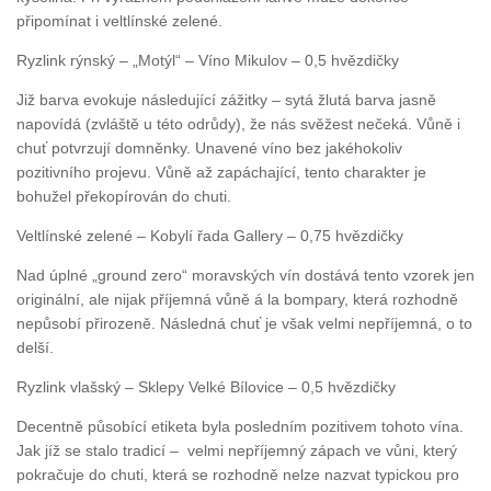
připomínat i veltlínské zelené.
Ryzlink rýnský – „Motýl“ – Víno Mikulov – 0,5 hvězdičky
Již barva evokuje následující zážitky – sytá žlutá barva jasně
napovídá (zvláště u této odrůdy), že nás svěžest nečeká. Vůně i
chuť potvrzují domněnky. Unavené víno bez jakéhokoliv
pozitivního projevu. Vůně až zapáchající, tento charakter je
bohužel překopírován do chuti.
Veltlínské zelené – Kobylí řada Gallery – 0,75 hvězdičky
Nad úplné „ground zero“ moravských vín dostává tento vzorek jen
originální, ale nijak příjemná vůně á la bompary, která rozhodně
nepůsobí přirozeně. Následná chuť je však velmi nepříjemná, o to
delší.
Ryzlink vlašský – Sklepy Velké Bílovice – 0,5 hvězdičky
Decentně působící etiketa byla posledním pozitivem tohoto vína.
Jak jíž se stalo tradicí – velmi nepříjemný zápach ve vůni, který
pokračuje do chuti, která se rozhodně nelze nazvat typickou pro