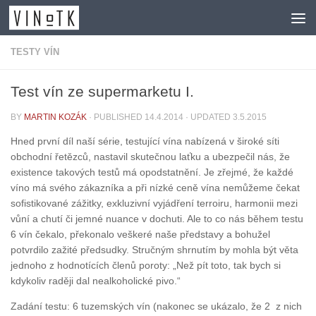
Skip to content
TESTY VÍN
Test vín ze supermarketu I.
BY
MARTIN KOZÁK
· PUBLISHED
14.4.2014
· UPDATED
3.5.2015
Hned první díl naší série, testující vína nabízená v široké síti
obchodní řetězců, nastavil skutečnou laťku a ubezpečil nás, že
existence takových testů má opodstatnění. Je zřejmé, že každé
víno má svého zákazníka a při nízké ceně vína nemůžeme čekat
sofistikované zážitky, exkluzivní vyjádření terroiru, harmonii mezi
vůní a chutí či jemné nuance v dochuti. Ale to co nás během testu
6 vín čekalo, překonalo veškeré naše představy a bohužel
potvrdilo zažité předsudky. Stručným shrnutím by mohla být věta
jednoho z hodnotících členů poroty: „Než pít toto, tak bych si
kdykoliv raději dal nealkoholické pivo.“
Zadání testu: 6 tuzemských vín (nakonec se ukázalo, že 2 z nich