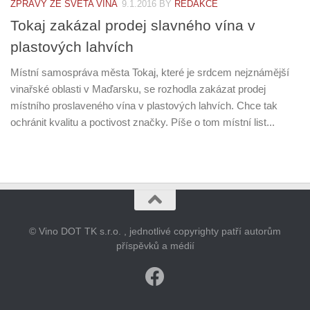
ZPRÁVY ZE SVĚTA VÍNA
9.1.2016
BY
REDAKCE
Tokaj zakázal prodej slavného vína v
plastových lahvích
Místní samospráva města Tokaj, které je srdcem nejznámější
vinařské oblasti v Maďarsku, se rozhodla zakázat prodej
místního proslaveného vína v plastových lahvích. Chce tak
ochránit kvalitu a poctivost značky. Píše o tom místní list...
© Vino DOT TK s.r.o. , jednotlivé copyrighty patří autorům
příspěvků a médií