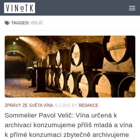
Skip to content
TAGGED:
VELIČ
ZPRÁVY ZE SVĚTA VÍNA
9.2.2015
BY
REDAKCE
Sommelier Pavol Velič: Vína určená k
archivaci konzumujeme příliš mladá a vína
k přímé konzumaci zbytečně archivujeme