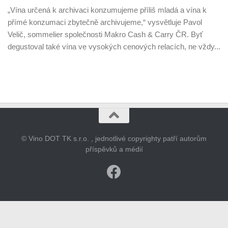
„Vína určená k archivaci konzumujeme příliš mladá a vína k
přímé konzumaci zbytečně archivujeme,“ vysvětluje Pavol
Velič, sommelier společnosti Makro Cash & Carry ČR. Byť
degustoval také vína ve vysokých cenových relacích, ne vždy...
© Vino DOT TK s.r.o. , jednotlivé copyrighty patří autorům
příspěvků a médií