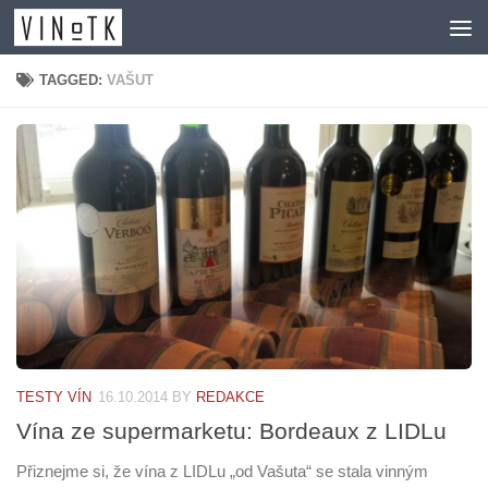
Skip to content
TAGGED:
VAŠUT
TESTY VÍN
16.10.2014
BY
REDAKCE
Vína ze supermarketu: Bordeaux z LIDLu
Přiznejme si, že vína z LIDLu „od Vašuta“ se stala vinným