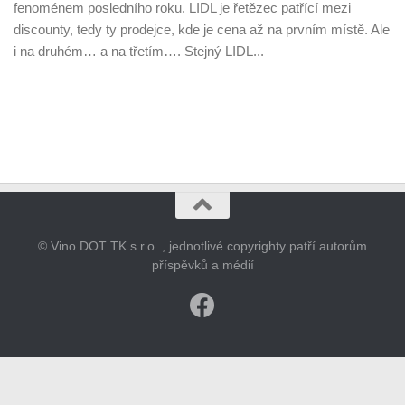
fenoménem posledního roku. LIDL je řetězec patřící mezi
discounty, tedy ty prodejce, kde je cena až na prvním místě. Ale
i na druhém… a na třetím…. Stejný LIDL...
© Vino DOT TK s.r.o. , jednotlivé copyrighty patří autorům
příspěvků a médií