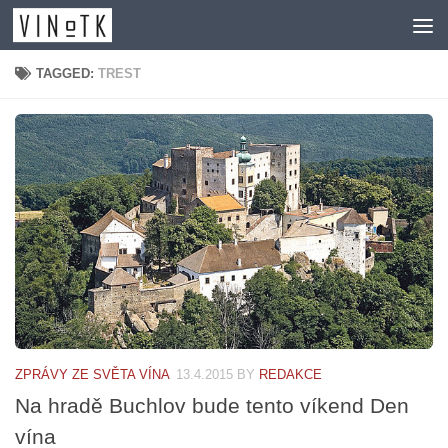
Skip to content
TAGGED:
TREST
ZPRÁVY ZE SVĚTA VÍNA
13.4.2015
BY
REDAKCE
Na hradě Buchlov bude tento víkend Den
vína