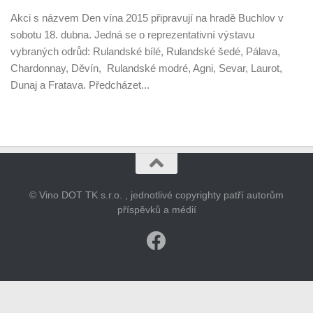
Akci s názvem Den vína 2015 připravují na hradě Buchlov v
sobotu 18. dubna. Jedná se o reprezentativní výstavu
vybraných odrůd: Rulandské bílé, Rulandské šedé, Pálava,
Chardonnay, Děvín, Rulandské modré, Agni, Sevar, Laurot,
Dunaj a Fratava. Předcházet...
© Vino DOT TK s.r.o. , jednotlivé copyrighty patří autorům
příspěvků a médií