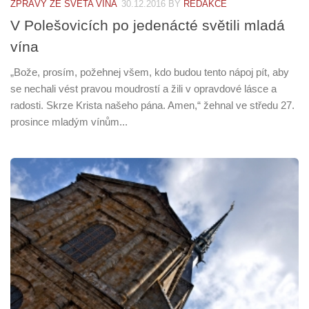
ZPRÁVY ZE SVĚTA VÍNA
30.12.2016
BY
REDAKCE
V Polešovicích po jedenácté světili mladá
vína
„Bože, prosím, požehnej všem, kdo budou tento nápoj pít, aby
se nechali vést pravou moudrostí a žili v opravdové lásce a
radosti. Skrze Krista našeho pána. Amen,“ žehnal ve středu 27.
prosince mladým vínům...