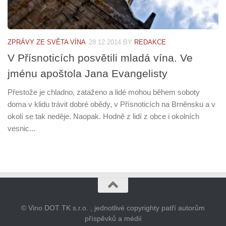
ZPRÁVY ZE SVĚTA VÍNA
28.12.2014
BY
REDAKCE
V Přísnoticích posvětili mladá vína. Ve
jménu apoštola Jana Evangelisty
Přestože je chladno, zataženo a lidé mohou během soboty
doma v klidu trávit dobré obědy, v Přísnoticích na Brněnsku a v
okolí se tak neděje. Naopak. Hodně z lidí z obce i okolních
vesnic...
© Vino DOT TK s.r.o. , jednotlivé copyrighty patří autorům
příspěvků a médií