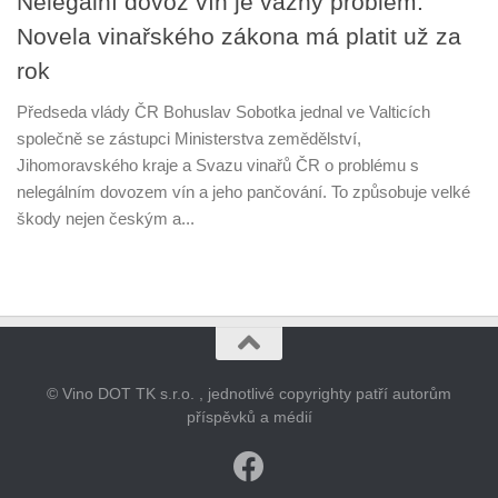
Nelegální dovoz vín je vážný problém.
Novela vinařského zákona má platit už za
rok
Předseda vlády ČR Bohuslav Sobotka jednal ve Valticích
společně se zástupci Ministerstva zemědělství,
Jihomoravského kraje a Svazu vinařů ČR o problému s
nelegálním dovozem vín a jeho pančování. To způsobuje velké
škody nejen českým a...
© Vino DOT TK s.r.o. , jednotlivé copyrighty patří autorům
příspěvků a médií