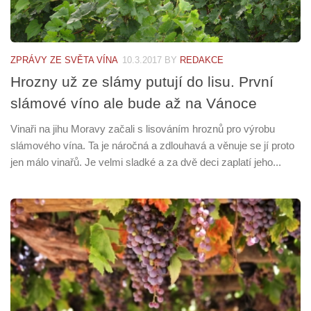
ZPRÁVY ZE SVĚTA VÍNA
10.3.2017
BY
REDAKCE
Hrozny už ze slámy putují do lisu. První
slámové víno ale bude až na Vánoce
Vinaři na jihu Moravy začali s lisováním hroznů pro výrobu
slámového vína. Ta je náročná a zdlouhavá a věnuje se jí proto
jen málo vinařů. Je velmi sladké a za dvě deci zaplatí jeho...