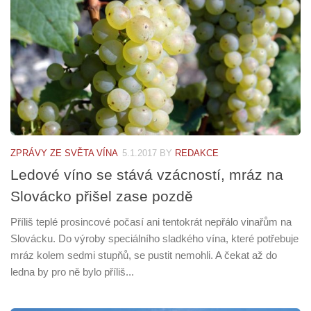
ZPRÁVY ZE SVĚTA VÍNA
5.1.2017
BY
REDAKCE
Ledové víno se stává vzácností, mráz na
Slovácko přišel zase pozdě
Příliš teplé prosincové počasí ani tentokrát nepřálo vinařům na
Slovácku. Do výroby speciálního sladkého vína, které potřebuje
mráz kolem sedmi stupňů, se pustit nemohli. A čekat až do
ledna by pro ně bylo příliš...