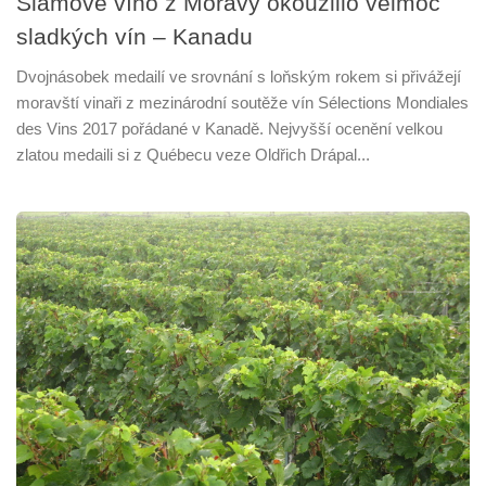
Slámové víno z Moravy okouzlilo velmoc
sladkých vín – Kanadu
Dvojnásobek medailí ve srovnání s loňským rokem si přivážejí
moravští vinaři z mezinárodní soutěže vín Sélections Mondiales
des Vins 2017 pořádané v Kanadě. Nejvyšší ocenění velkou
zlatou medaili si z Québecu veze Oldřich Drápal...