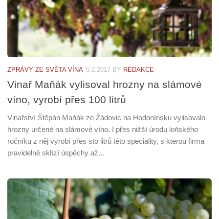
ZPRÁVY ZE SVĚTA VÍNA
5.2.2017
BY
REDAKCE
Vinař Maňák vylisoval hrozny na slámové
víno, vyrobí přes 100 litrů
Vinařství Štěpán Maňák ze Žádovic na Hodonínsku vylisovalo
hrozny určené na slámové víno. I přes nižší úrodu loňského
ročníku z něj vyrobí přes sto litrů této speciality, s kterou firma
pravidelně sklízí úspěchy až...