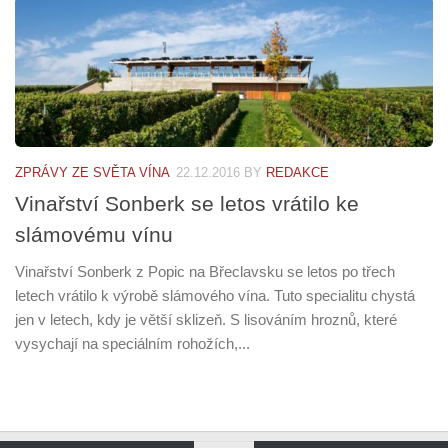
ZPRÁVY ZE SVĚTA VÍNA
22.12.2016
BY
REDAKCE
Vinařství Sonberk se letos vrátilo ke
slámovému vínu
Vinařství Sonberk z Popic na Břeclavsku se letos po třech
letech vrátilo k výrobě slámového vína. Tuto specialitu chystá
jen v letech, kdy je větší sklizeň. S lisováním hroznů, které
vysychají na speciálním rohožích,...