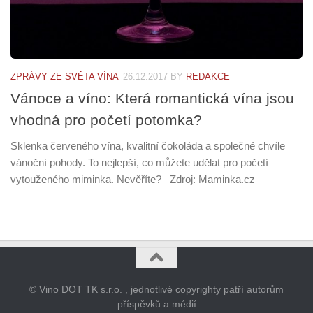
ZPRÁVY ZE SVĚTA VÍNA
26.12.2017
BY
REDAKCE
Vánoce a víno: Která romantická vína jsou
vhodná pro početí potomka?
Sklenka červeného vína, kvalitní čokoláda a společné chvíle
vánoční pohody. To nejlepší, co můžete udělat pro početí
vytouženého miminka. Nevěříte? Zdroj: Maminka.cz
© Vino DOT TK s.r.o. , jednotlivé copyrighty patří autorům
příspěvků a médií