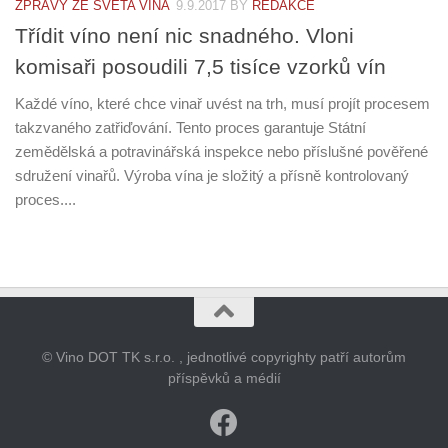
ZPRÁVY ZE SVĚTA VÍNA
9.9.2017
BY
REDAKCE
Třídit víno není nic snadného. Vloni
komisaři posoudili 7,5 tisíce vzorků vín
Každé víno, které chce vinař uvést na trh, musí projít procesem
takzvaného zatřiďování. Tento proces garantuje Státní
zemědělská a potravinářská inspekce nebo příslušné pověřené
sdružení vinařů. Výroba vína je složitý a přísně kontrolovaný
proces....
© Vino DOT TK s.r.o. , jednotlivé copyrighty patří autorům
příspěvků a médií