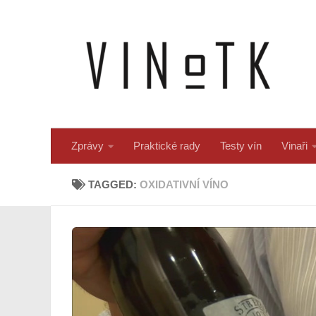
Skip to content
Zprávy
Praktické rady
Testy vín
Vinaři
TAGGED:
OXIDATIVNÍ VÍNO