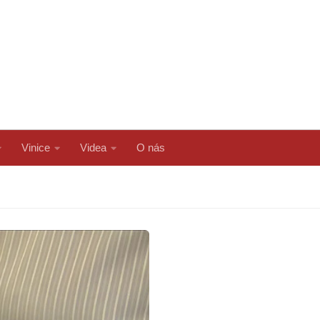
Vinice
Videa
O nás