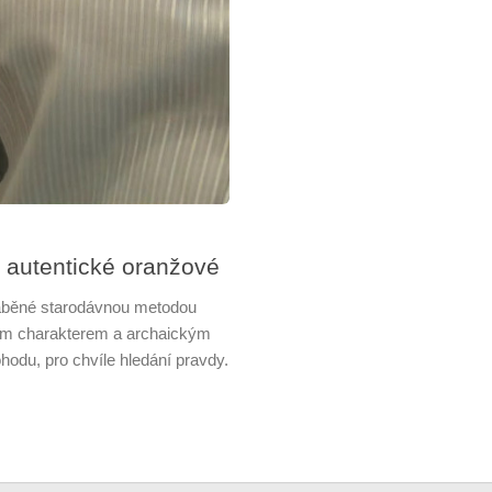
– autentické oranžové
ráběné starodávnou metodou
ým charakterem a archaickým
odu, pro chvíle hledání pravdy.