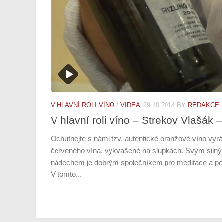
V HLAVNÍ ROLI VÍNO
/
VIDEA
29.10.2014
BY
REDAKCE
V hlavní roli víno – Strekov Vlašák 
Ochutnejte s námi tzv. autentické oranžové víno vy
červeného vína, vykvašené na slupkách. Svým siln
nádechem je dobrým společníkem pro meditace a poh
V tomto...