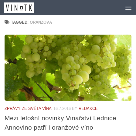
Skip to content
TAGGED:
ORANŽOVÁ
ZPRÁVY ZE SVĚTA VÍNA
16.7.2016
BY
REDAKCE
Mezi letošní novinky Vinařství Lednice
Annovino patří i oranžové víno