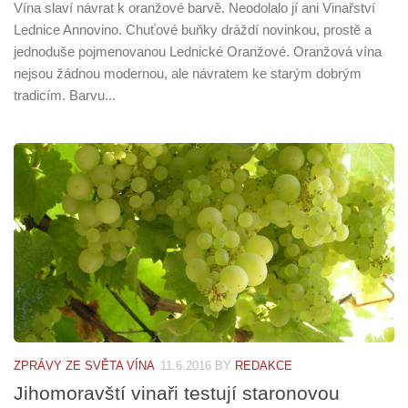
Vína slaví návrat k oranžové barvě. Neodolalo jí ani Vinařství
Lednice Annovino. Chuťové buňky dráždí novinkou, prostě a
jednoduše pojmenovanou Lednické Oranžové. Oranžová vína
nejsou žádnou modernou, ale návratem ke starým dobrým
tradicím. Barvu...
ZPRÁVY ZE SVĚTA VÍNA
11.6.2016
BY
REDAKCE
Jihomoravští vinaři testují staronovou