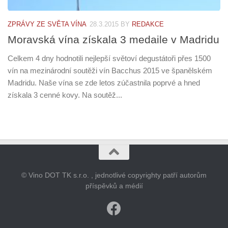
ZPRÁVY ZE SVĚTA VÍNA
28.3.2015
BY
REDAKCE
Moravská vína získala 3 medaile v Madridu
Celkem 4 dny hodnotili nejlepší světoví degustátoři přes 1500
vín na mezinárodní soutěži vín Bacchus 2015 ve španělském
Madridu. Naše vína se zde letos zúčastnila poprvé a hned
získala 3 cenné kovy. Na soutěž...
© Vino DOT TK s.r.o. , jednotlivé copyrighty patří autorům
příspěvků a médií