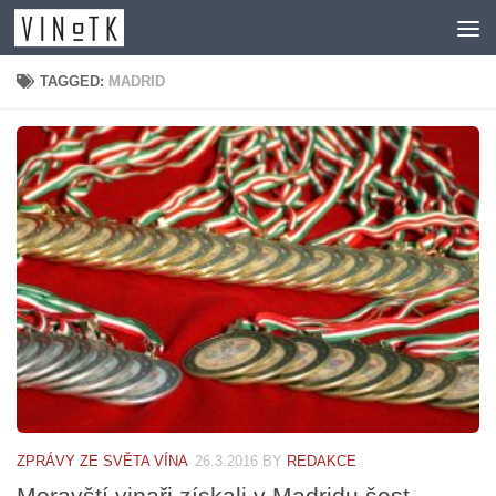
Skip to content
TAGGED:
MADRID
ZPRÁVY ZE SVĚTA VÍNA
26.3.2016
BY
REDAKCE
Moravští vinaři získali v Madridu šest