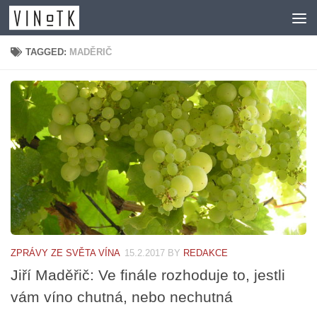
Skip to content
TAGGED:
MADĚRIČ
ZPRÁVY ZE SVĚTA VÍNA
15.2.2017
BY
REDAKCE
Jiří Maděřič: Ve finále rozhoduje to, jestli
vám víno chutná, nebo nechutná