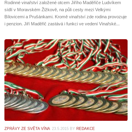
Rodinné vinařství založené otcem Jiřího Maděřiče Ludvíkem
sídlí v Moravském Žižkově, na půli cesty mezi Velkými
Bílovicemi a Prušánkami. Kromě vinařství zde rodina provozuje
i penzion. Jiří Maděřič zastává i funkci ve vedení Vinařské...
ZPRÁVY ZE SVĚTA VÍNA
23.5.2015
BY
REDAKCE