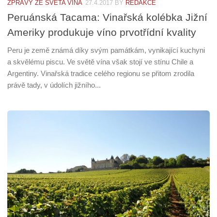
ZPRÁVY ZE SVĚTA VÍNA
27.4.2017
BY
REDAKCE
Peruánská Tacama: Vinařská kolébka Jižní
Ameriky produkuje víno prvotřídní kvality
Peru je země známá díky svým památkám, vynikající kuchyni
a skvělému piscu. Ve světě vína však stojí ve stínu Chile a
Argentiny. Vinařská tradice celého regionu se přitom zrodila
právě tady, v údolích jižního...