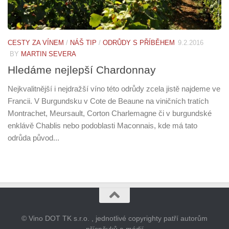
CESTY ZA VÍNEM
/
NÁŠ TIP
/
ODRŮDY S PŘÍBĚHEM
9.2.2016
BY
MARTIN SEVERA
Hledáme nejlepší Chardonnay
Nejkvalitnější i nejdražší víno této odrůdy zcela jistě najdeme ve
Francii. V Burgundsku v Cote de Beaune na viničních tratích
Montrachet, Meursault, Corton Charlemagne či v burgundské
enklávě Chablis nebo podoblasti Maconnais, kde má tato
odrůda původ...
© Vino DOT TK s.r.o. , jednotlivé copyrighty patří autorům