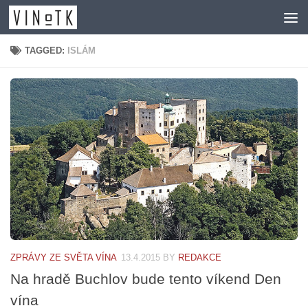
Skip to content
TAGGED:
ISLÁM
ZPRÁVY ZE SVĚTA VÍNA
13.4.2015
BY
REDAKCE
Na hradě Buchlov bude tento víkend Den
vína