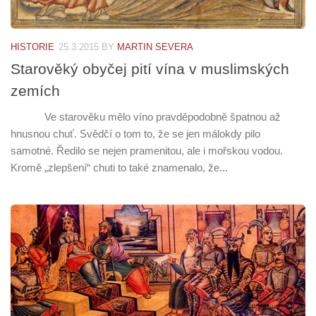
HISTORIE
25.3.2015
BY
MARTIN SEVERA
Starověký obyčej pití vína v muslimských
zemích
Ve starověku mělo víno pravděpodobně špatnou až
hnusnou chuť. Svědčí o tom to, že se jen málokdy pilo
samotné. Ředilo se nejen pramenitou, ale i mořskou vodou.
Kromě „zlepšení“ chuti to také znamenalo, že...