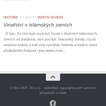
HISTORIE
2.2.2014
BY
MARTIN SEVERA
Vinařství v islámských zemích
O tom, že víno bylo součástí života v dnešních islámských
zemích od pradávna, není pochyb. Starověký bohatý rozvoj
vinařské kultury a kult vína vytvářely hodnoty a tradice, které
předislámští Arabové i jiná etnika znali...
© Vino DOT TK s.r.o. , jednotlivé copyrighty patří autorům
příspěvků a médií