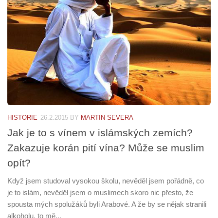
HISTORIE
26.2.2015
BY
MARTIN SEVERA
Jak je to s vínem v islámských zemích?
Zakazuje korán pití vína? Může se muslim
opít?
Když jsem studoval vysokou školu, nevěděl jsem pořádně, co
je to islám, nevěděl jsem o muslimech skoro nic přesto, že
spousta mých spolužáků byli Arabové. A že by se nějak stranili
alkoholu, to mě...