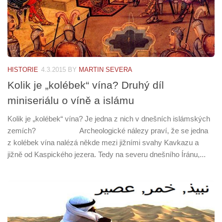
HISTORIE
4.3.2015
BY
MARTIN SEVERA
Kolik je „kolébek“ vína? Druhý díl
miniseriálu o víně a islámu
Kolik je „kolébek“ vína? Je jedna z nich v dnešních islámských
zemích? Archeologické nálezy praví, že se jedna
z kolébek vína nalézá někde mezi jižními svahy Kavkazu a
jižně od Kaspického jezera. Tedy na severu dnešního Íránu,...