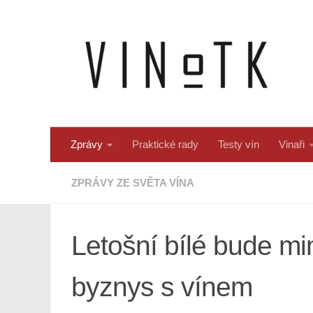
Skip to content
Zprávy
Praktické rady
Testy vín
Vinaři
ZPRÁVY ZE SVĚTA VÍNA
Letošní bílé bude m
byznys s vínem