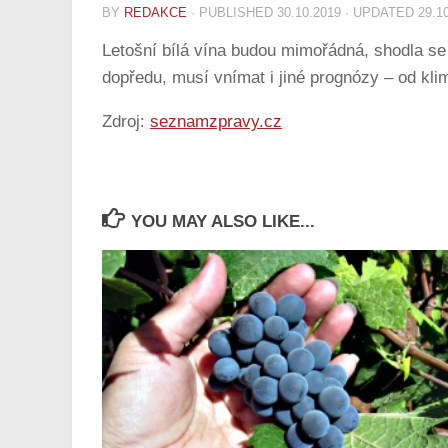
BY
REDAKCE
· PUBLISHED
30.10.2019
· UPDATED
29.1
Letošní bílá vína budou mimořádná, shodla se 
dopředu, musí vnímat i jiné prognózy – od kli
Zdroj:
seznamzpravy.cz
YOU MAY ALSO LIKE...