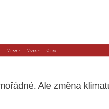
Vinice
Videa
O nás
imořádné. Ale změna klima