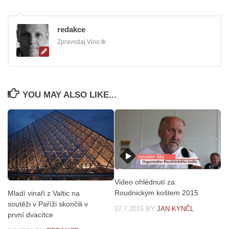
redakce
Zpravodaj Vino.tk
YOU MAY ALSO LIKE...
Video ohlédnutí za
Roudnickým koštem 2015
Mladí vinaři z Valtic na
soutěži v Paříži skončili v
27.7.2015
BY
JAN KYNČL
první dvacítce