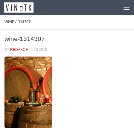
Skip to content
WINE-1314307
wine-1314307
BY
REDAKCE
·
1.10.2019