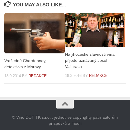
YOU MAY ALSO LIKE...
Na jihočeské slavnosti vína
přijede uznávaný Josef
Vražedné Chardonnay,
Valihrach
detektivka z Moravy
18.3.2016
BY
REDAKCE
18.9.2014
BY
REDAKCE
© Vino DOT TK s.r.o. , jednotlivé copyrighty patří autorům
příspěvků a médií