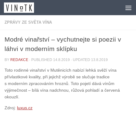
Skip to content
ZPRÁVY ZE SVĚTA VÍNA
Modré vinařství – vychutnejte si poezii v
láhvi v moderním sklípku
BY
REDAKCE
· PUBLISHED
14.8.2019
· UPDATED
13.8.2019
Toto rodinné vinařství v Mutěnicích nabízí lehká svěží vína
přívlastkové kvality, při jejichž výrobě se slučuje tradice
s moderním zpracováním hroznů. Toto pojetí dává vínům
výjimečnost – bílá vína nadchnou, růžová pohladí a červená
okouzlí.
Zdroj:
luxus.cz