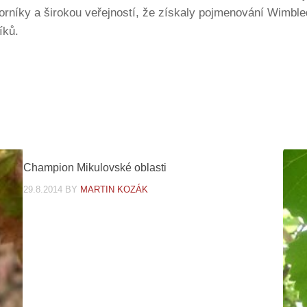
dborníky a širokou veřejností, že získaly pojmenování Wim
íků.
Champion Mikulovské oblasti
29.8.2014
BY
MARTIN KOZÁK