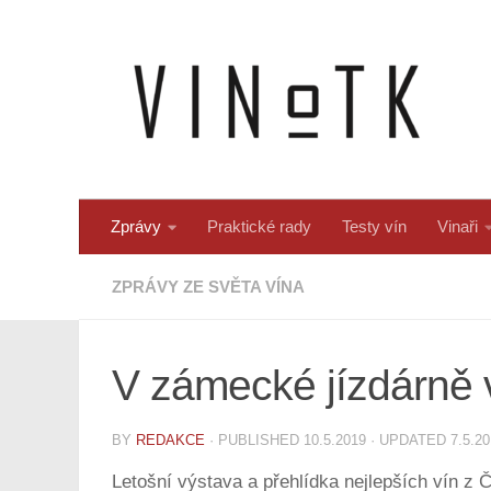
Skip to content
Zprávy
Praktické rady
Testy vín
Vinaři
ZPRÁVY ZE SVĚTA VÍNA
V zámecké jízdárně v
BY
REDAKCE
· PUBLISHED
10.5.2019
· UPDATED
7.5.2
Letošní výstava a přehlídka nejlepších vín z 