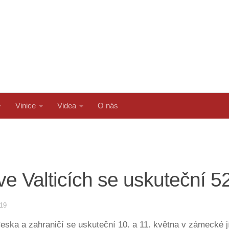
Vinice
Videa
O nás
e Valticích se uskuteční 52
019
Česka a zahraničí se uskuteční 10. a 11. května v zámecké j