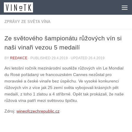
Skip to content
ZPRÁVY ZE SVĚTA VÍNA
Ze světového šampionátu růžových vín si
naši vinaři vezou 5 medailí
BY
REDAKCE
· PUBLISHED
29.4.2019
· UPDATED
26.4.2019
Ani letošní ročník mezinárodní soutěže růžových vín Le Mondial
du Rosé pořádaný ve francouzském Cannes nezůstal pro
moravské a české vinaře bez úspěchu. Ve vysoké konkurenci
růžových vín z více jak 25 zemí světa vybojovali krásných pět
medailí, z toho 1 zlatou a 4 stříbrné. Opět tak prokázali, že naše
růžová vína patří mezi světovou špičku.
Zdroj:
wineofczechrepublic.cz