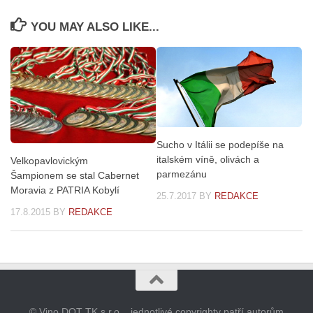
YOU MAY ALSO LIKE...
Sucho v Itálii se podepíše na
italském víně, olivách a
Velkopavlovickým
parmezánu
Šampionem se stal Cabernet
Moravia z PATRIA Kobylí
25.7.2017
BY
REDAKCE
17.8.2015
BY
REDAKCE
© Vino DOT TK s.r.o. , jednotlivé copyrighty patří autorům