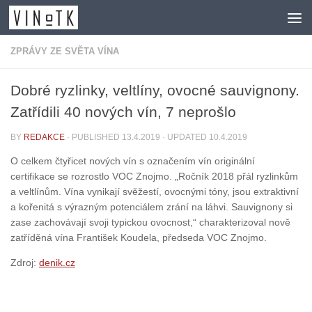
Skip to content
ZPRÁVY ZE SVĚTA VÍNA
Dobré ryzlinky, veltlíny, ovocné sauvignony.
Zatřídili 40 nových vín, 7 neprošlo
BY
REDAKCE
· PUBLISHED
13.4.2019
· UPDATED
10.4.2019
O celkem čtyřicet nových vín s označením vín originální
certifikace se rozrostlo VOC Znojmo. „Ročník 2018 přál ryzlinkům
a veltlínům. Vína vynikají svěžestí, ovocnými tóny, jsou extraktivní
a kořenitá s výrazným potenciálem zrání na láhvi. Sauvignony si
zase zachovávají svoji typickou ovocnost,“ charakterizoval nově
zatříděná vína František Koudela, předseda VOC Znojmo.
Zdroj:
denik.cz