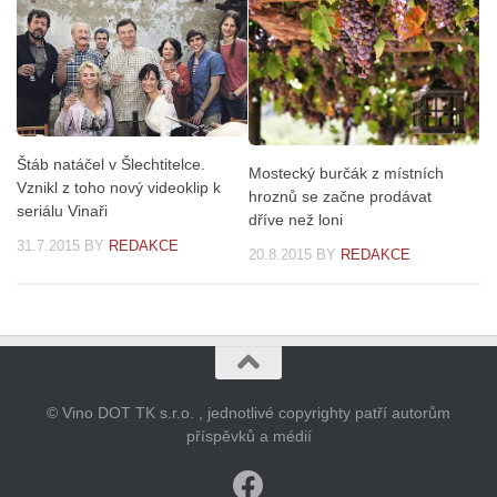
Štáb natáčel v Šlechtitelce.
Mostecký burčák z místních
Vznikl z toho nový videoklip k
hroznů se začne prodávat
seriálu Vinaři
dříve než loni
31.7.2015
BY
REDAKCE
20.8.2015
BY
REDAKCE
© Vino DOT TK s.r.o. , jednotlivé copyrighty patří autorům
příspěvků a médií