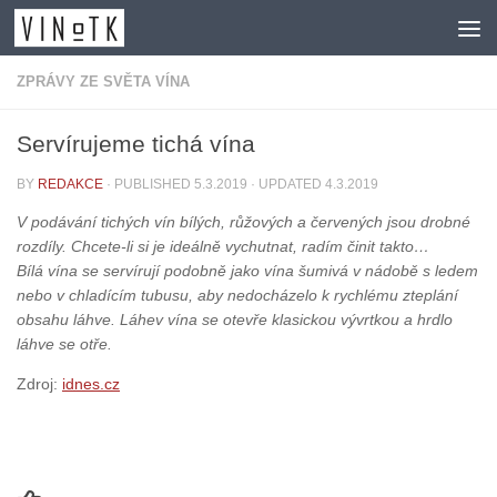
Skip to content
ZPRÁVY ZE SVĚTA VÍNA
Servírujeme tichá vína
BY
REDAKCE
· PUBLISHED
5.3.2019
· UPDATED
4.3.2019
V podávání tichých vín bílých, růžových a červených jsou drobné
rozdíly. Chcete-li si je ideálně vychutnat, radím činit takto…
Bílá vína se servírují podobně jako vína šumivá v nádobě s ledem
nebo v chladícím tubusu, aby nedocházelo k rychlému zteplání
obsahu láhve. Láhev vína se otevře klasickou vývrtkou a hrdlo
láhve se otře.
Zdroj:
idnes.cz