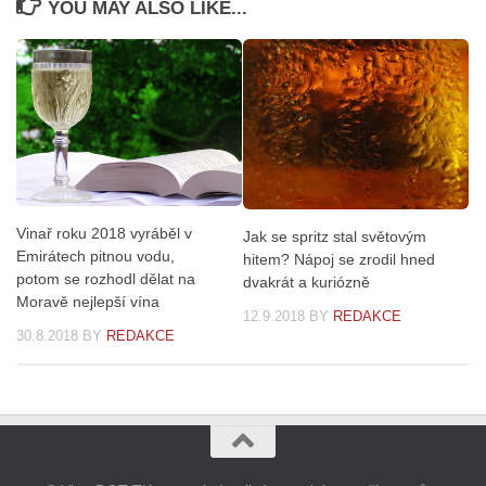
YOU MAY ALSO LIKE...
Vinař roku 2018 vyráběl v
Jak se spritz stal světovým
Emirátech pitnou vodu,
hitem? Nápoj se zrodil hned
potom se rozhodl dělat na
dvakrát a kuriózně
Moravě nejlepší vína
12.9.2018
BY
REDAKCE
30.8.2018
BY
REDAKCE