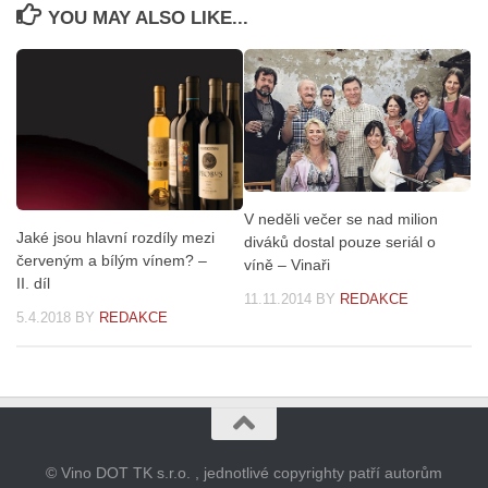
YOU MAY ALSO LIKE...
V neděli večer se nad milion
Jaké jsou hlavní rozdíly mezi
diváků dostal pouze seriál o
červeným a bílým vínem? –
víně – Vinaři
II. díl
11.11.2014
BY
REDAKCE
5.4.2018
BY
REDAKCE
© Vino DOT TK s.r.o. , jednotlivé copyrighty patří autorům