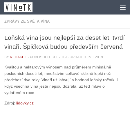
Skip to content
ZPRÁVY ZE SVĚTA VÍNA
Loňská vína jsou nejlepší za deset let, tvrdí
vinaři. Špičková budou především červená
BY
REDAKCE
· PUBLISHED
19.1.2019
· UPDATED
15.1.2019
Kvalitou a hektarovým výnosem nad průměrem minimálně
posledních deseti let, množstvím celkové sklizně lepší než
předchozí dva roky. Vinaři už lahvují a hodnotí loňský ročník. I
když všechna vína ještě nejsou dozrálá, už teď mluví o
vydařeném roce.
Zdroj:
lidovky.cz