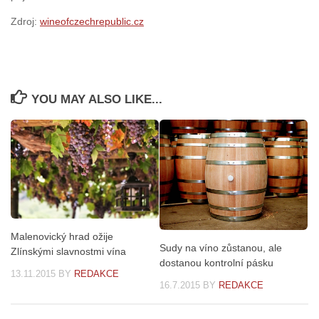
Zdroj:
wineofczechrepublic.cz
YOU MAY ALSO LIKE...
Malenovický hrad ožije
Sudy na víno zůstanou, ale
Zlínskými slavnostmi vína
dostanou kontrolní pásku
13.11.2015
BY
REDAKCE
16.7.2015
BY
REDAKCE