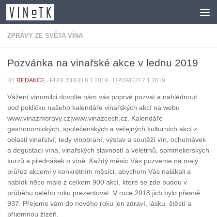
Skip to content
ZPRÁVY ZE SVĚTA VÍNA
Pozvánka na vinařské akce v lednu 2019
BY
REDAKCE
· PUBLISHED
8.1.2019
· UPDATED
7.1.2019
Vážení vínomilci dovolte nám vás poprvé pozvat a nahlédnout
pod pokličku našeho kalendáře vinařských akcí na webu
www.vinazmoravy.cz|www.vinazcech.cz. Kalendáře
gastronomických, společenských a veřejných kulturních akcí z
oblasti vinařství; tedy vinobraní, výstav a soutěží vín, ochutnávek
a degustací vína, vinařských slavností a veletrhů, sommelierských
kurzů a přednášek o víně. Každý měsíc Vás pozveme na malý
průřez akcemi v konkrétním měsíci, abychom Vás nalákali a
nabídli něco málo z celkem 900 akcí, které se zde budou v
průběhu celého roku prezentovat. V roce 2018 jich bylo přesně
937. Přejeme vám do nového roku jen zdraví, lásku, štěstí a
příjemnou žízeň.