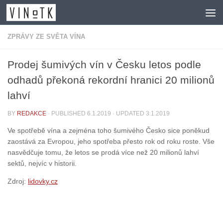
Skip to content
ZPRÁVY ZE SVĚTA VÍNA
Prodej šumivých vín v Česku letos podle
odhadů překoná rekordní hranici 20 milionů
lahví
BY
REDAKCE
· PUBLISHED
6.1.2019
· UPDATED
3.1.2019
Ve spotřebě vína a zejména toho šumivého Česko sice poněkud
zaostává za Evropou, jeho spotřeba přesto rok od roku roste. Vše
nasvědčuje tomu, že letos se prodá více než 20 milionů lahví
sektů, nejvíc v historii.
Zdroj:
lidovky.cz