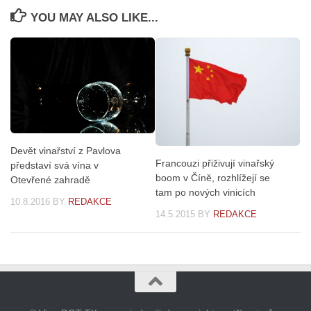
YOU MAY ALSO LIKE...
Devět vinařství z Pavlova
Francouzi přiživují vinařský
představí svá vína v
boom v Číně, rozhlížejí se
Otevřené zahradě
tam po nových vinicích
10.8.2016
BY
REDAKCE
14.5.2015
BY
REDAKCE