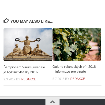
YOU MAY ALSO LIKE...
Galerie rulandských vín 2018
Šampionem Vinum juvenale
– informace pro vinaře
je Ryzlink vlašský 2016
5.7.2018
BY
REDAKCE
9.3.2017
BY
REDAKCE