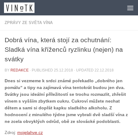
Skip to content
ZPRÁVY ZE SVĚTA VÍNA
Dobrá vína, která stojí za ochutnání:
Sladká vína kříženců ryzlinku (nejen) na
svátky
BY
REDAKCE
· PUBLISHED
25.12.2018
· UPDATED
22.12.2018
Dnes si vezmeme k srdci známé pořekadlo „dobrého jen
pomálu“ a tipy na zajímavá vína tentokrát budou jen dva.
Svátky jsou ideální příležitostí se trochu rozmazlit, zhřešit
vínem s vyšším zbytkem cukru. Cukroví můžete nechat
dětem a sami si dopřát kapku sladkého alkoholu. Z
hodnocení z minulého týdne jsme vybrali dvě sladší vína z
ne zcela obvyklých odrůd, obě ze slovácké podoblasti.
Zdroj:
mojelahve.cz