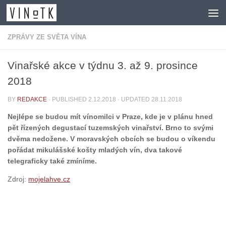
Skip to content
ZPRÁVY ZE SVĚTA VÍNA
Vinařské akce v týdnu 3. až 9. prosince
2018
BY
REDAKCE
· PUBLISHED
2.12.2018
· UPDATED
28.11.2018
Nejlépe se budou mít vínomilci v Praze, kde je v plánu hned
pět řízených degustací tuzemských vinařství. Brno to svými
dvěma nedožene. V moravských obcích se budou o víkendu
pořádat mikulášské košty mladých vín, dva takové
telegraficky také zmíníme.
Zdroj:
mojelahve.cz