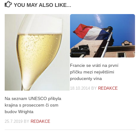
YOU MAY ALSO LIKE...
Francie se vrátí na první
příčku mezi největšími
producenty vína
18.10.2014
BY
REDAKCE
Na seznam UNESCO přibyla
krajina s proseccem či osm
budov Wrighta
25.7.2019
BY
REDAKCE