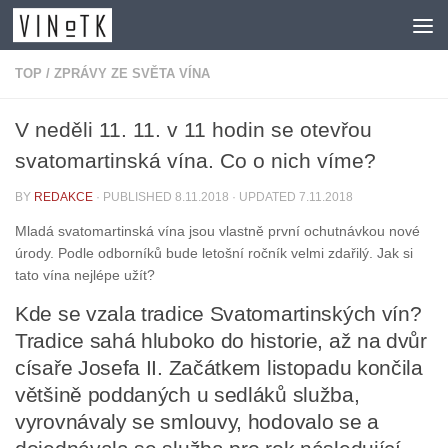
Skip to content
TOP
/
ZPRÁVY ZE SVĚTA VÍNA
V neděli 11. 11. v 11 hodin se otevřou
svatomartinská vína. Co o nich víme?
BY
REDAKCE
· PUBLISHED
8.11.2018
· UPDATED
7.11.2018
Mladá svatomartinská vína jsou vlastně první ochutnávkou nové
úrody. Podle odborníků bude letošní ročník velmi zdařilý. Jak si
tato vína nejlépe užít?
Kde se vzala tradice Svatomartinských vín?
Tradice sahá hluboko do historie, až na dvůr
císaře Josefa II. Začátkem listopadu končila
většině poddaných u sedláků služba,
vyrovnávaly se smlouvy, hodovalo se a