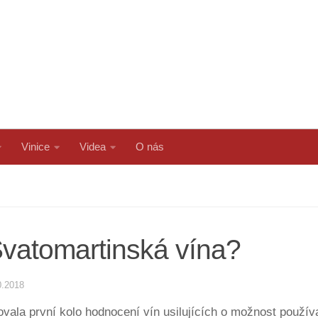
Vinice
Videa
O nás
Svatomartinská vína?
0.2018
vala první kolo hodnocení vín usilujících o možnost použív