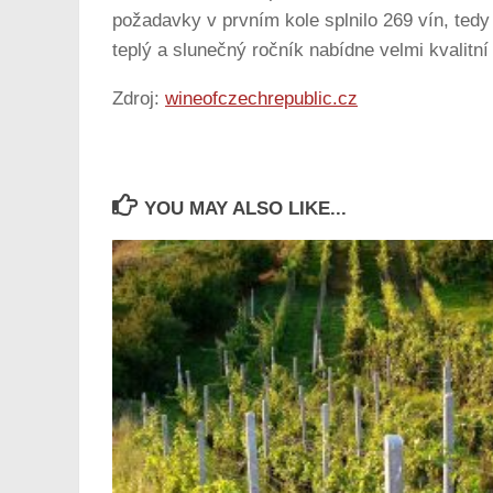
požadavky v prvním kole splnilo 269 vín, ted
teplý a slunečný ročník nabídne velmi kvalitn
Zdroj:
wineofczechrepublic.cz
YOU MAY ALSO LIKE...