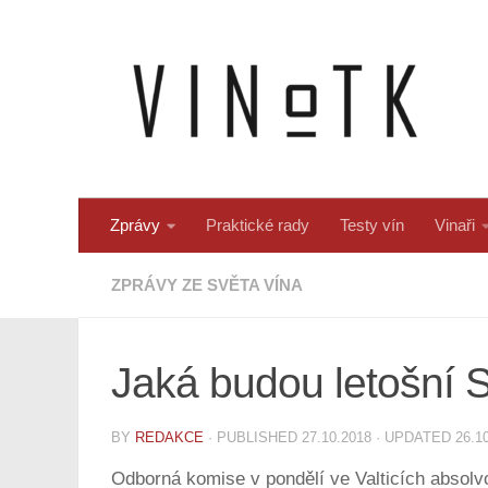
Skip to content
Zprávy
Praktické rady
Testy vín
Vinaři
ZPRÁVY ZE SVĚTA VÍNA
Jaká budou letošní 
BY
REDAKCE
· PUBLISHED
27.10.2018
· UPDATED
26.1
Odborná komise v pondělí ve Valticích absolvo