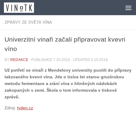
Skip to content
ZPRÁVY ZE SVĚTA VÍNA
Univerzitní vinaři začali připravovat kvevri
víno
BY
REDAKCE
· PUBLISHED
7.10.2018
· UPDATED
5.10.2018
Už potřetí se vinaři z Mendelovy univerzity pustili do přípravy
takzvaného kvevri vína. Jde o tisíce let starou gruzínskou
metodu fermentace a zrání vína v hliněných nádobách
zakopaných v zemi. Škola o tom informovala v tiskové
zprávě.
Zdroj:
tyden.cz