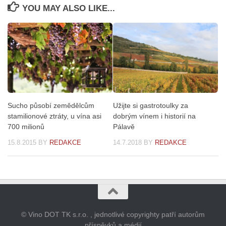
YOU MAY ALSO LIKE...
Sucho působí zemědělcům
Užijte si gastrotoulky za
stamilionové ztráty, u vína asi
dobrým vínem i historií na
700 milionů
Pálavě
15.8.2015
BY
REDAKCE
14.7.2018
BY
REDAKCE
© Vino DOT TK s.r.o. , jednotlivé copyrighty patří autorům
příspěvků a médií