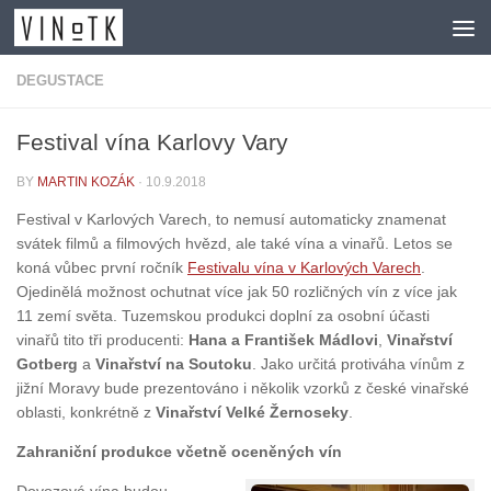
Skip to content
DEGUSTACE
Festival vína Karlovy Vary
BY
MARTIN KOZÁK
·
10.9.2018
Festival v Karlových Varech, to nemusí automaticky znamenat
svátek filmů a filmových hvězd, ale také vína a vinařů. Letos se
koná vůbec první ročník
Festivalu vína v Karlových Varech
.
Ojedinělá možnost ochutnat více jak 50 rozličných vín z více jak
11 zemí světa. Tuzemskou produkci doplní za osobní účasti
vinařů tito tři producenti:
Hana a František Mádlovi
,
Vinařství
Gotberg
a
Vinařství na Soutoku
. Jako určitá protiváha vínům z
jižní Moravy bude prezentováno i několik vzorků z české vinařské
oblasti, konkrétně z
Vinařství Velké Žernoseky
.
Zahraniční produkce včetně oceněných vín