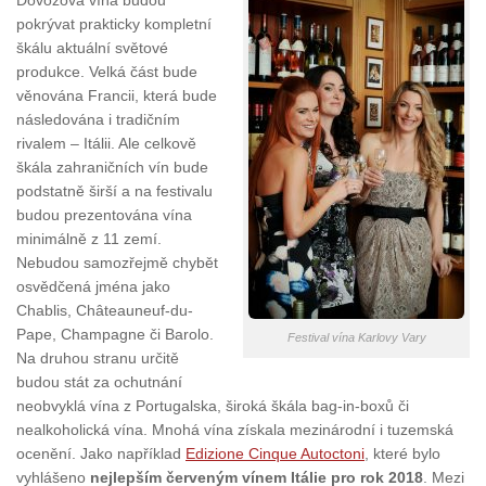
Dovozová vína budou
pokrývat prakticky kompletní
škálu aktuální světové
produkce. Velká část bude
věnována Francii, která bude
následována i tradičním
rivalem – Itálii. Ale celkově
škála zahraničních vín bude
podstatně širší a na festivalu
budou prezentována vína
minimálně z 11 zemí.
Nebudou samozřejmě chybět
osvědčená jména jako
Chablis, Châteauneuf-du-
Pape, Champagne či Barolo.
Festival vína Karlovy Vary
Na druhou stranu určitě
budou stát za ochutnání
neobvyklá vína z Portugalska, široká škála bag-in-boxů či
nealkoholická vína. Mnohá vína získala mezinárodní i tuzemská
ocenění. Jako například
Edizione Cinque Autoctoni
, které bylo
vyhlášeno
nejlepším červeným vínem Itálie pro rok 2018
. Mezi