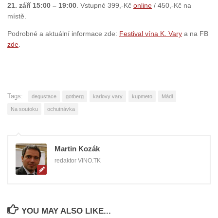
21. září 15:00 – 19:00
. Vstupné 399,-Kč
online
/ 450,-Kč na
místě.
Podrobné a aktuální informace zde:
Festival vína K. Vary
a na FB
zde
.
Tags:
degustace
gotberg
karlovy vary
kupmeto
Mádl
Na soutoku
ochutnávka
Martin Kozák
redaktor VINO.TK
YOU MAY ALSO LIKE...