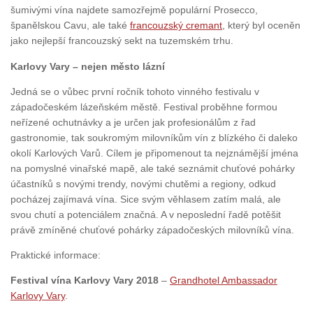
šumivými vína najdete samozřejmě populární Prosecco,
španělskou Cavu, ale také
francouzský cremant
, který byl oceněn
jako nejlepší francouzský sekt na tuzemském trhu.
Karlovy Vary – nejen město lázní
Jedná se o vůbec první ročník tohoto vinného festivalu v
západočeském lázeňském městě. Festival proběhne formou
neřízené ochutnávky a je určen jak profesionálům z řad
gastronomie, tak soukromým milovníkům vín z blízkého či daleko
okolí Karlových Varů. Cílem je připomenout ta nejznámější jména
na pomyslné vinařské mapě, ale také seznámit chuťové pohárky
účastníků s novými trendy, novými chutěmi a regiony, odkud
pocházej zajímavá vína. Sice svým věhlasem zatím malá, ale
svou chutí a potenciálem značná. A v neposlední řadě potěšit
právě zmíněné chuťové pohárky západočeských milovníků vína.
Praktické informace:
Festival vína Karlovy Vary 2018
–
Grandhotel Ambassador
Karlovy Vary
.