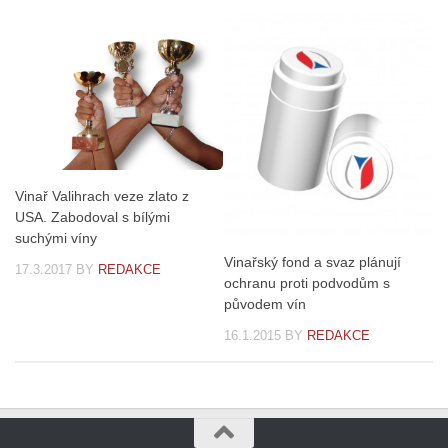
Vinař Valihrach veze zlato z
USA. Zabodoval s bílými
suchými víny
Vinařský fond a svaz plánují
17.3.2017
BY
REDAKCE
ochranu proti podvodům s
původem vín
16.1.2015
BY
REDAKCE