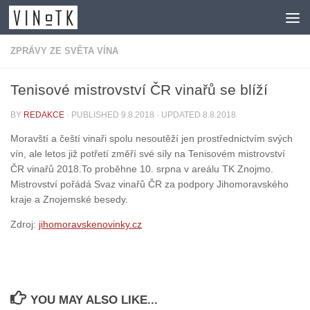
Skip to content
ZPRÁVY ZE SVĚTA VÍNA
Tenisové mistrovství ČR vinařů se blíží
BY
REDAKCE
· PUBLISHED
9.8.2018
· UPDATED
8.8.2018
Moravští a čeští vinaři spolu nesoutěží jen prostřednictvím svých
vín, ale letos již potřetí změří své síly na Tenisovém mistrovství
ČR vinařů 2018.
To proběhne 10. srpna v areálu TK Znojmo.
Mistrovství pořádá Svaz vinařů ČR za podpory Jihomoravského
kraje a Znojemské besedy.
Zdroj:
jihomoravskenovinky.cz
YOU MAY ALSO LIKE...