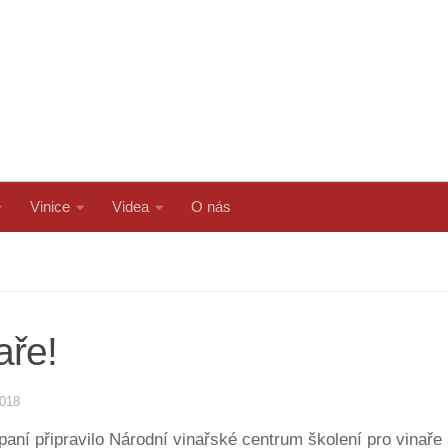
Vinice
Videa
O nás
aře!
2018
mpaní připravilo Národní vinařské centrum školení pro vinař