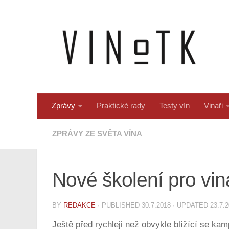
Skip to content
Zprávy
Praktické rady
Testy vín
Vinaři
ZPRÁVY ZE SVĚTA VÍNA
Nové školení pro vin
BY
REDAKCE
· PUBLISHED
30.7.2018
· UPDATED
23.7.
Ještě před rychleji než obvykle blížící se ka