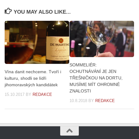
YOU MAY ALSO LIKE...
SOMMELIÉR:
OCHUTNÁVÁNÍ JE JEN
Vína danit nechceme. Tvoří i
TŘEŠNIČKOU NA DORTU,
kulturu, shodli se lídři
MUSÍME MÍT OHROMNÉ
jihomoravských kandidátek
ZNALOSTI
15.10.2017
BY
REDAKCE
10.8.2018
BY
REDAKCE