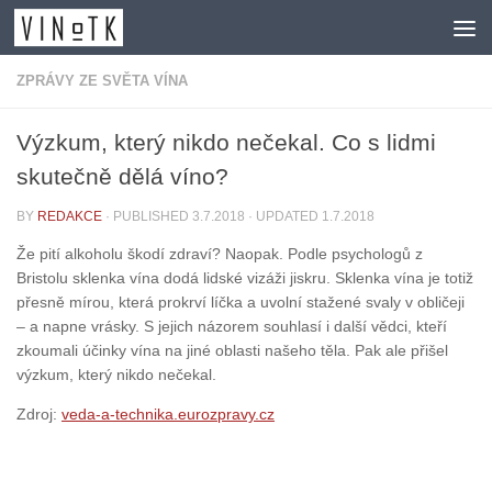
Skip to content
ZPRÁVY ZE SVĚTA VÍNA
Výzkum, který nikdo nečekal. Co s lidmi
skutečně dělá víno?
BY
REDAKCE
· PUBLISHED
3.7.2018
· UPDATED
1.7.2018
Že pití alkoholu škodí zdraví? Naopak. Podle psychologů z
Bristolu sklenka vína dodá lidské vizáži jiskru. Sklenka vína je totiž
přesně mírou, která prokrví líčka a uvolní stažené svaly v obličeji
– a napne vrásky. S jejich názorem souhlasí i další vědci, kteří
zkoumali účinky vína na jiné oblasti našeho těla. Pak ale přišel
výzkum, který nikdo nečekal.
Zdroj:
veda-a-technika.eurozpravy.cz