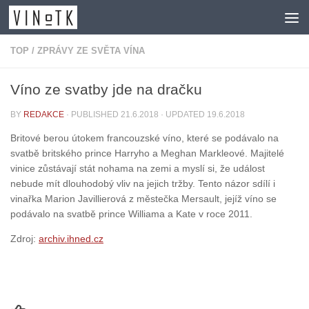
Skip to content
TOP
/
ZPRÁVY ZE SVĚTA VÍNA
Víno ze svatby jde na dračku
BY
REDAKCE
· PUBLISHED
21.6.2018
· UPDATED
19.6.2018
Britové berou útokem francouzské víno, které se podávalo na
svatbě britského prince Harryho a Meghan Markleové. Majitelé
vinice zůstávají stát nohama na zemi a myslí si, že událost
nebude mít dlouhodobý vliv na jejich tržby. Tento názor sdílí i
vinařka Marion Javillierová z městečka Mersault, jejíž víno se
podávalo na svatbě prince Williama a Kate v roce 2011.
Zdroj:
archiv.ihned.cz