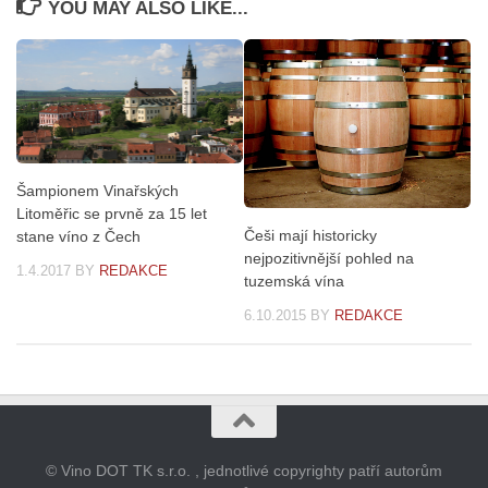
YOU MAY ALSO LIKE...
Šampionem Vinařských
Litoměřic se prvně za 15 let
Češi mají historicky
stane víno z Čech
nejpozitivnější pohled na
1.4.2017
BY
REDAKCE
tuzemská vína
6.10.2015
BY
REDAKCE
© Vino DOT TK s.r.o. , jednotlivé copyrighty patří autorům