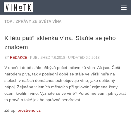
Skip to content
TOP
/
ZPRÁVY ZE SVĚTA VÍNA
K létu patří sklenka vína. Staňte se jeho
znalcem
BY
REDAKCE
· PUBLISHED
7.6.2018
· UPDATED
6.6.2018
V dnešní době stále přibývá počet milovníků vína. Ač jsou Češi
národem piva, tak v poslední době se stále ve větší míře na
stolech v našich domácnostech objevuje víno, jako oblíbený
nápoj. Zejména v letních měsících při grilování zejména ženy
ocení kvalitní víno. Vyznáte se ve víně? Poradíme vám, jak vybrat
to pravé a také jak ho správně servírovat.
Zdroj:
prostreno.cz