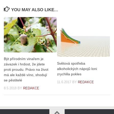
YOU MAY ALSO LIKE...
Být přírodním vinařem je
Světová spotřeba
závazek i hrdost, že jdete
alkoholických nápojů loni
proti proudu. Právo na život
zrychlila pokles
má ale každé víno, shodují
se pěstitelé
11.6.2017
BY
REDAKCE
8.5.2018
BY
REDAKCE