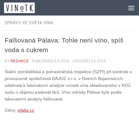
Skip to content
ZPRÁVY ZE SVĚTA VÍNA
Falšovaná Pálava: Tohle není víno, spíš
voda s cukrem
BY
REDAKCE
· PUBLISHED
6.6.2018
· UPDATED
5.6.2018
Státní zemědělská a potravinářská inspekce (SZPI) při kontrole v
provozovně společnosti DAJOZ s.r.o. v Dolních Bojanovicích
odebrala k laboratorní analýze vzorek vína skladovaného v KEG
sudu o objemu padesát litrů. Víno odrůdy Pálava bylo podle
laboratorní analýzy falšované.
Zdroj:
vitalia.cz