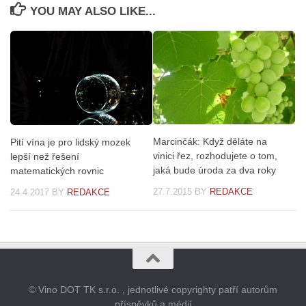
YOU MAY ALSO LIKE...
Marcinčák: Když děláte na
Pití vína je pro lidský mozek
vinici řez, rozhodujete o tom,
lepší než řešení
jaká bude úroda za dva roky
matematických rovnic
27.7.2015
BY
REDAKCE
24.4.2017
BY
REDAKCE
© Vino DOT TK s.r.o. , jednotlivé copyrighty patří autorům
příspěvků a médií