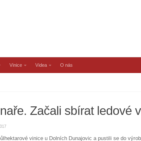
Vinice
Videa
O nás
naře. Začali sbírat ledové 
2017
 půlhektarové vinice u Dolních Dunajovic a pustili se do vý