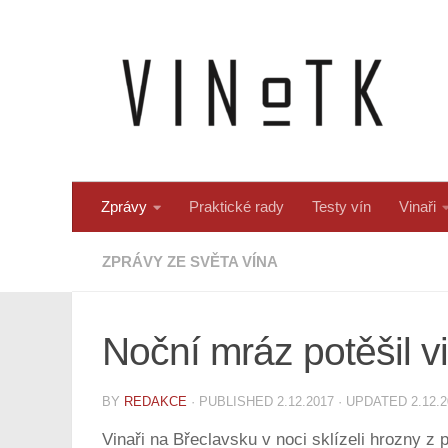
Skip to content
Zprávy
Praktické rady
Testy vín
Vinaři
ZPRÁVY ZE SVĚTA VÍNA
Noční mráz potěšil vi
BY
REDAKCE
· PUBLISHED
2.12.2017
· UPDATED
2.12.
Vinaři na Břeclavsku v noci sklízeli hrozny z