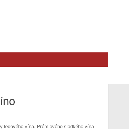
víno
roby ledového vína. Prémiového sladkého vína