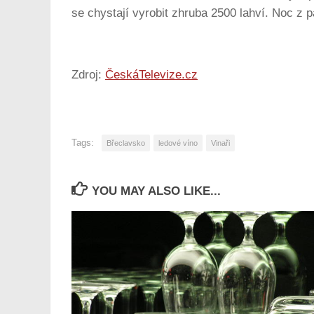
se chystají vyrobit zhruba 2500 lahví. Noc z p
Zdroj:
ČeskáTelevize.cz
Tags:
Břeclavsko
ledové víno
Vinaři
YOU MAY ALSO LIKE...