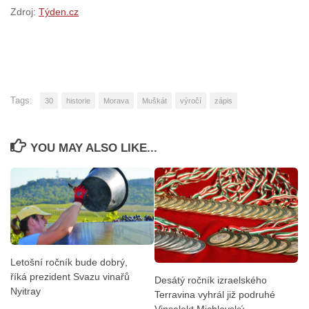
Zdroj:
Týden.cz
Tags:
30
historie
Morava
Muškát
výročí
zápis
YOU MAY ALSO LIKE...
Letošní ročník bude dobrý,
říká prezident Svazu vinařů
Desátý ročník izraelského
Nyitray
Terravina vyhrál již podruhé