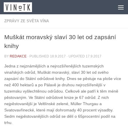
Skip to content
ZPRÁVY ZE SVĚTA VÍNA
Muškát moravský slaví 30 let od zapsání
knihy
BY
REDAKCE
· PUBLISHED
18.9.2017
· UPDATED
17.9.2017
Jedna z nejznámějších a nejrozšířenějších tuzemských
vinařských odrůd, Muškát moravský, slaví 30 let od svého
zapsání do Státní odrůdové knihy. Dnes se pěstuje na ploše více
než 400 hektarů a po Pálavě je druhou nejrozšířenější v
tuzemsku vyšlechtěnou odrůdou. Celkově ale patří k těm méně
pěstovaným. Ve Státní odrůdové knize je 67 odrůd. Z nich
nejpěstovanější je Veltlínské zelené, Müller Thurgau a
Svatovavřinecké, které mají dohromady 40 procent výsadby.
Sedm nejpěstovanějších odrůd se dělí o 65procentní podíl na
trhu.