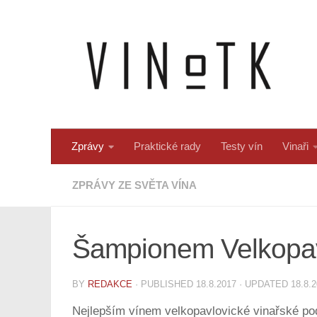
Skip to content
Zprávy
Praktické rady
Testy vín
Vinaři
ZPRÁVY ZE SVĚTA VÍNA
Šampionem Velkopavl
BY
REDAKCE
· PUBLISHED
18.8.2017
· UPDATED
18.8.
Nejlepším vínem velkopavlovické vinařské podo