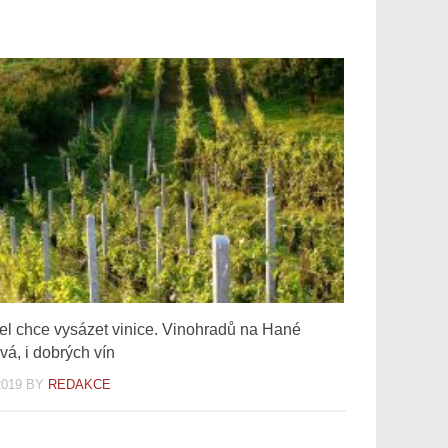
vel chce vysázet vinice. Vinohradů na Hané
vá, i dobrých vín
2019
BY
REDAKCE