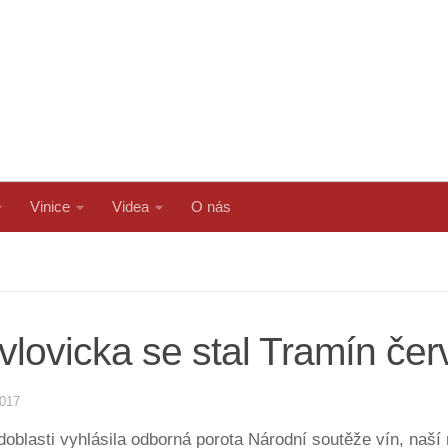
Vinice
Videa
O nás
ovicka se stal Tramín čer
2017
blasti vyhlásila odborná porota Národní soutěže vín, naší 