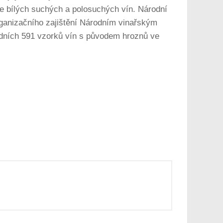
e bílých suchých a polosuchých vín. Národní
rganizačního zajištění Národním vinařským
ordních 591 vzorků vín s původem hroznů ve