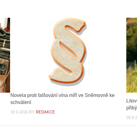
Novela proti falšování vína míří ve Sněmovně ke
Lito
schválení
přibý
18.9.2016
BY
REDAKCE
29.8.