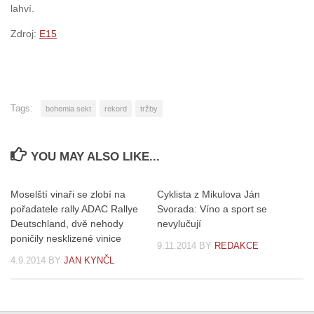
lahví.
Zdroj:
E15
Tags:
bohemia sekt
rekord
tržby
YOU MAY ALSO LIKE...
Moselští vinaři se zlobí na
Cyklista z Mikulova Ján
pořadatele rally ADAC Rallye
Svorada: Víno a sport se
Deutschland, dvě nehody
nevylučují
poničily nesklizené vinice
9.11.2014
BY
REDAKCE
4.9.2014
BY
JAN KYNČL