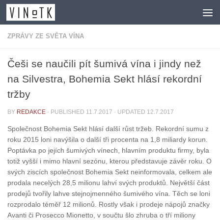
Skip to content
ZPRÁVY ZE SVĚTA VÍNA
Češi se naučili pít šumivá vína i jindy než
na Silvestra, Bohemia Sekt hlásí rekordní
tržby
BY
REDAKCE
· PUBLISHED
11.7.2017
· UPDATED
12.7.2017
Společnost Bohemia Sekt hlásí další růst tržeb. Rekordní sumu z
roku 2015 loni navýšila o další tři procenta na 1,8 miliardy korun.
Poptávka po jejích šumivých vínech, hlavním produktu firmy, byla
totiž vyšší i mimo hlavní sezónu, kterou představuje závěr roku. O
svých ziscích společnost Bohemia Sekt neinformovala, celkem ale
prodala necelých 28,5 milionu lahví svých produktů. Největší část
prodejů tvořily lahve stejnojmenného šumivého vína. Těch se loni
rozprodalo téměř 12 milionů. Rostly však i prodeje nápojů značky
Avanti či Prosecco Mionetto, v součtu šlo zhruba o tří miliony