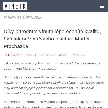
Skip to content
ZPRÁVY ZE SVĚTA VÍNA
Díky přírodním vínům lépe oceníte kvalitu,
říká lektor Vinařského institutu Martin
Procházka
BY
REDAKCE
· PUBLISHED
23.6.2017
· UPDATED
25.6.2017
Jak se vyznat v různých vinných přívlastcích? Povídali jsme si s
odborníkem Martinem Procházkou.
Bio, biodynamické, autentické, naturální, nemanipulované… Na
konzumenty se ze všech stran valí vína s různými přívlastky, které
mají dokazovat jejich přírodnost a přirozenost. Jak se v nich
orientovat? Co si pod nimi představit a čím se liší?
Všechna tato označení se vlastně vzájemně prolínají. Ale pokusím
se to vysvětlit co nejjednodušeji. Bio je zákonem daná certifikace,