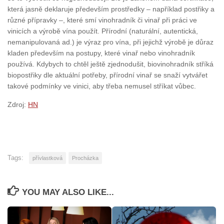
která jasně deklaruje především prostředky – například postřiky a
různé přípravky –, které smí vinohradník či vinař při práci ve
vinicích a výrobě vína použít. Přírodní (naturální, autentická,
nemanipulovaná ad.) je výraz pro vína, při jejichž výrobě je důraz
kladen především na postupy, které vinař nebo vinohradník
používá. Kdybych to chtěl ještě zjednodušit, biovinohradník stříká
biopostřiky dle aktuální potřeby, přírodní vinař se snaží vytvářet
takové podmínky ve vinici, aby třeba nemusel stříkat vůbec.
Zdroj:
HN
Tags:
přívlastková
Procházka
YOU MAY ALSO LIKE...