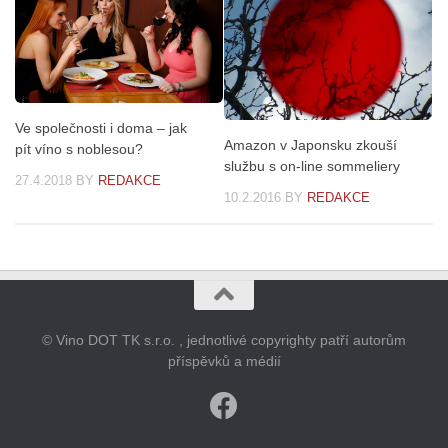
Ve společnosti i doma – jak
Amazon v Japonsku zkouší
pít víno s noblesou?
službu s on-line sommeliery
27.4.2018
BY
REDAKCE
10.2.2016
BY
REDAKCE
© Vino DOT TK s.r.o. , jednotlivé copyrighty patří autorům
příspěvků a médií