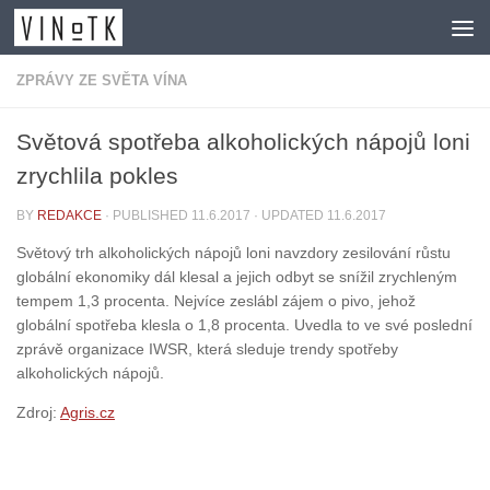
Skip to content
ZPRÁVY ZE SVĚTA VÍNA
Světová spotřeba alkoholických nápojů loni
zrychlila pokles
BY
REDAKCE
· PUBLISHED
11.6.2017
· UPDATED
11.6.2017
Světový trh alkoholických nápojů loni navzdory zesilování růstu
globální ekonomiky dál klesal a jejich odbyt se snížil zrychleným
tempem 1,3 procenta. Nejvíce zeslábl zájem o pivo, jehož
globální spotřeba klesla o 1,8 procenta. Uvedla to ve své poslední
zprávě organizace IWSR, která sleduje trendy spotřeby
alkoholických nápojů.
Zdroj:
Agris.cz