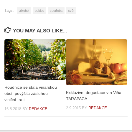
Tags:
alkohol
pokles
spotřeba
svět
YOU MAY ALSO LIKE...
Roudnice se stala vinařskou
Exkluzivní degustace vín Viňa
obcí, povýšila zásluhou
TARAPACA
viniční trati
2.9.2015
BY
REDAKCE
16.8.2018
BY
REDAKCE