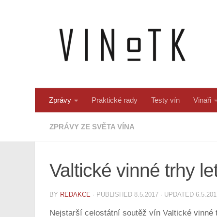
Skip to content
Zprávy
Praktické rady
Testy vín
Vinaři
ZPRÁVY ZE SVĚTA VÍNA
Valtické vinné trhy l
BY
REDAKCE
· PUBLISHED
8.5.2017
· UPDATED
6.5.201
Nejstarší celostátní soutěž vín Valtické vinné