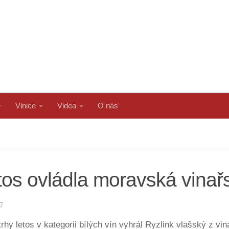
Vinice
Videa
O nás
etos ovládla moravská vinařs
7
 trhy letos v kategorii bílých vín vyhrál Ryzlink vlašský z