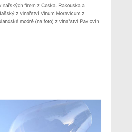
5 vinařských firem z Česka, Rakouska a
 vlašský z vinařství Vinum Moravicum z
ulandské modré (na foto) z vinařství Pavlovín