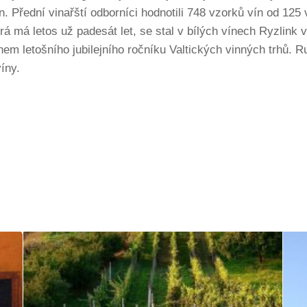
n. Přední vinařští odborníci hodnotili 748 vzorků vín od 12
á má letos už padesát let, se stal v bílých vínech Ryzlink
em letošního jubilejního ročníku Valtických vinných trhů. R
íny.