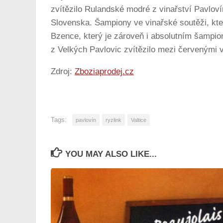
zvítězilo Rulandské modré z vinařství Pavloví
Slovenska. Šampiony ve vinařské soutěži, kter
Bzence, který je zároveň i absolutním šampion
z Velkých Pavlovic zvítězilo mezi červenými v
Zdroj:
Zboziaprodej.cz
Tags:
pavlovín
ryzlink
Valtice
YOU MAY ALSO LIKE...