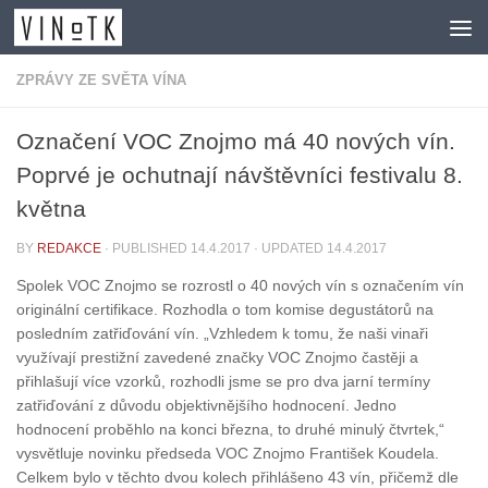
Skip to content
ZPRÁVY ZE SVĚTA VÍNA
Označení VOC Znojmo má 40 nových vín.
Poprvé je ochutnají návštěvníci festivalu 8.
května
BY
REDAKCE
· PUBLISHED
14.4.2017
· UPDATED
14.4.2017
Spolek VOC Znojmo se rozrostl o 40 nových vín s označením vín
originální certifikace. Rozhodla o tom komise degustátorů na
posledním zatřiďování vín. „Vzhledem k tomu, že naši vinaři
využívají prestižní zavedené značky VOC Znojmo častěji a
přihlašují více vzorků, rozhodli jsme se pro dva jarní termíny
zatřiďování z důvodu objektivnějšího hodnocení. Jedno
hodnocení proběhlo na konci března, to druhé minulý čtvrtek,“
vysvětluje novinku předseda VOC Znojmo František Koudela.
Celkem bylo v těchto dvou kolech přihlášeno 43 vín, přičemž dle