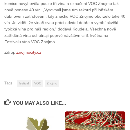
komise nevyhověla pouze tři vína a označení VOC Znojmo tak
nově ponese 40 vín. „Vyrovnali jsme tím rekord při loňském
dubnovém zatřiďování, kdy značku VOC Znojmo obdrželo také 40
vín. Je vidět, že vinaři svou práci odvádí dobře a vyrábí skvělá
typická vína pro náš region,“ dodává Koudela. Všechna nově
zatříděná vína ochutnají poprvé návštěvníci 8. května na
Festivalu vína VOC Znojmo.
Zdroj:
Znojmocity.cz
Tags:
festival
VOC
Znojmo
YOU MAY ALSO LIKE...