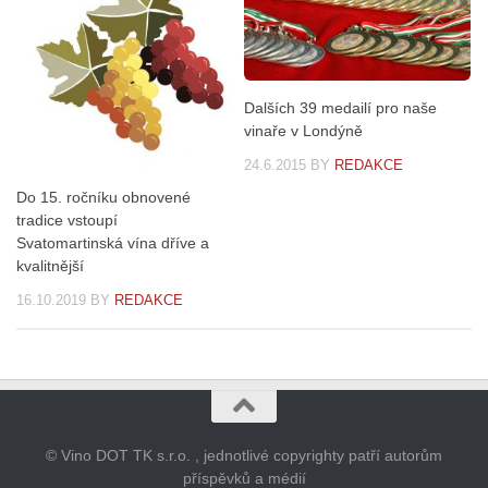
Dalších 39 medailí pro naše
vinaře v Londýně
24.6.2015
BY
REDAKCE
Do 15. ročníku obnovené
tradice vstoupí
Svatomartinská vína dříve a
kvalitnější
16.10.2019
BY
REDAKCE
© Vino DOT TK s.r.o. , jednotlivé copyrighty patří autorům
příspěvků a médií